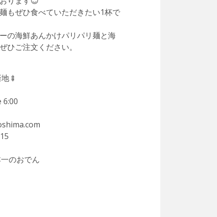
おります😊
麺もぜひ食べていただきたい1杯で
ーの海鮮あんかけパリパリ麺と海
ぜひご注文ください。
地🍢
 6:00
roshima.com
015
本一のおでん