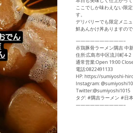
本日も美味しく仕上がって
ここでしか味わえない限定
す。
デリバリーでも限定メニュ
鮮あんかけ丼ありますので
——————————–
🍜鶏豚骨ラーメン隅吉 中新
住所:広島市中区流川町4-2
通常営業:Open 19:00 Close
電話:0822491133
HP: https://sumiyoshi-hi
Instagram: @sumiyoshi1
Twitter:@sumiyoshi1015
タグ: #隅吉ラーメン #日
——————————–