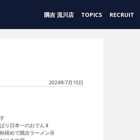
隅吉 流川店
TOPICS
RECRUIT
2024年7月10日
す
ぱり日本一のおでん🍢
杯締めで隅吉ラーメン🍜