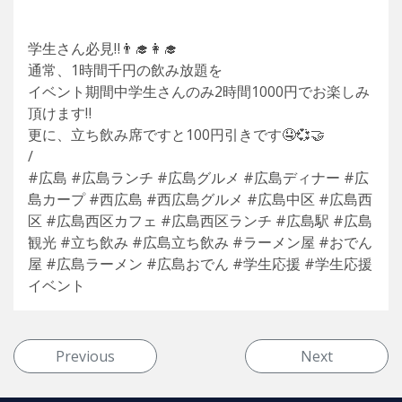
学生さん必見‼️👨‍🎓👩‍🎓
通常、1時間千円の飲み放題を
イベント期間中学生さんのみ2時間1000円でお楽しみ
頂けます‼️
更に、立ち飲み席ですと100円引きです🤤💞🤝
/
#広島 #広島ランチ #広島グルメ #広島ディナー #広
島カープ #西広島 #西広島グルメ #広島中区 #広島西
区 #広島西区カフェ #広島西区ランチ #広島駅 #広島
観光 #立ち飲み #広島立ち飲み #ラーメン屋 #おでん
屋 #広島ラーメン #広島おでん #学生応援 #学生応援
イベント
投稿ナビゲーション
Previous
Next