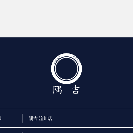
名
隅吉 流川店