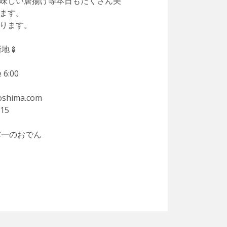
味しい唐揚げ等本日もたくさん美
ます。
ります。
地🍢
 6:00
roshima.com
015
本一のおでん