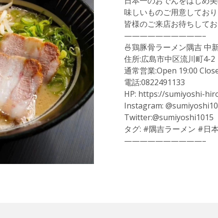
日本一のおでんをはじめ美
味しいものご用意しており
皆様のご来店お待ちしてお
——————————–
🍜鶏豚骨ラーメン隅吉 中新
住所:広島市中区流川町4-2
通常営業:Open 19:00 Close
電話:0822491133
HP: https://sumiyoshi-hi
Instagram: @sumiyoshi1
Twitter:@sumiyoshi1015
タグ: #隅吉ラーメン #日
——————————–