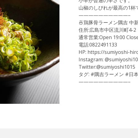
小辛が普通の辛さです。
山椒のしびれが最高の1杯
——————————–
🍜鶏豚骨ラーメン隅吉 中新
住所:広島市中区流川町4-2
通常営業:Open 19:00 Close
電話:0822491133
HP: https://sumiyoshi-hi
Instagram: @sumiyoshi1
Twitter:@sumiyoshi1015
タグ: #隅吉ラーメン #日
——————————–