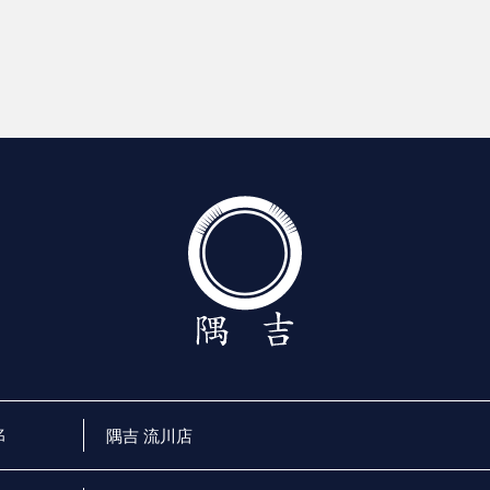
名
隅吉 流川店