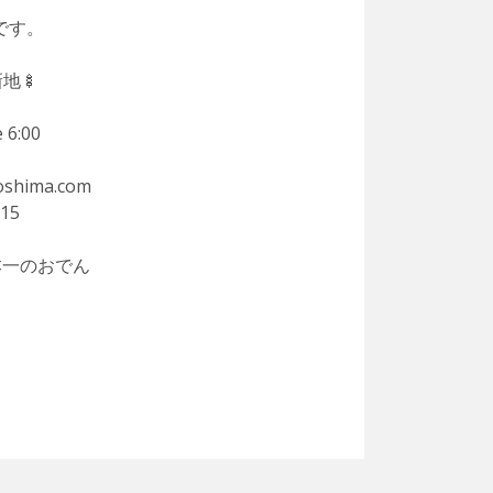
です。
地🍢
 6:00
roshima.com
015
本一のおでん