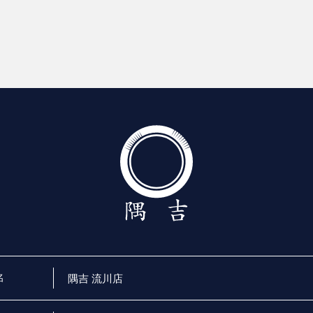
名
隅吉 流川店